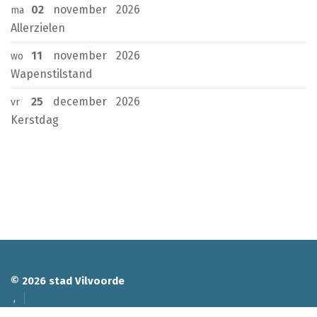
02
november
2026
ma
Allerzielen
11
november
2026
wo
Wapenstilstand
25
december
2026
vr
Kerstdag
© 2026 stad Vilvoorde
Adres
,
Privacy
Proclaimer
Cookies
Toegankelijkheidsverklaring