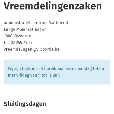
Vreemdelingenzaken
dienst
Contact
Gebouw
administratief centrum Mattenkot
Burgerzaken,
Adres
Lange Molensstraat 44
team
,
1800
Vilvoorde
Vreemdelingenzaken
tel.
02 255 79 27
E-
vreemdelingen@vilvoorde.be
mail
Wij zijn telefonisch bereikbaar van maandag tot en
met vrijdag van 9 tot 12 uur.
Sluitingsdagen