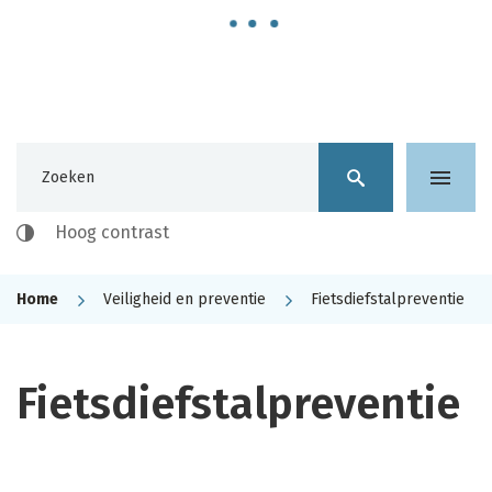
stad
Vilvoorde
Waarmee
kunnen
Naar
we
Hoog contrast
content
je
helpen?
Home
Veiligheid en preventie
Fietsdiefstalpreventie
Fietsdiefstalpreventie