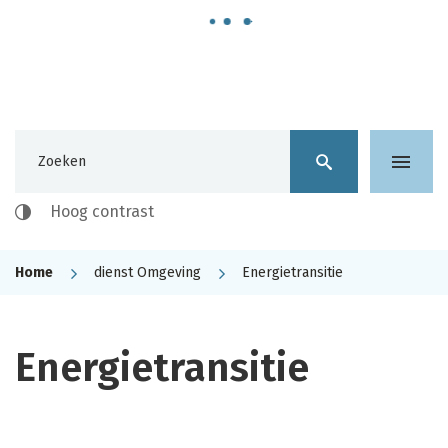
stad
Vilvoorde
Waarmee
kunnen
Naar
we
Hoog contrast
content
je
helpen?
Home
dienst Omgeving
Energietransitie
Energietransitie